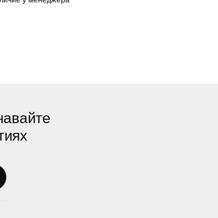
навайте
тиях