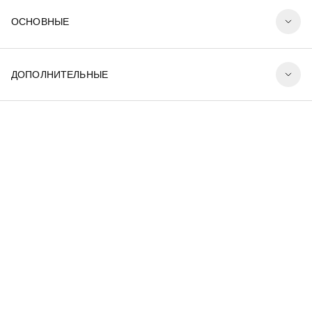
ОСНОВНЫЕ
ДОПОЛНИТЕЛЬНЫЕ
В коллекции КЕНДО соединились строгость,
функциональность и ощущение плиссированного
текстиля, хотя плафоны выполнены из металла.
Сложные приглушенные оттенки добавляют мягкости и
глубины. Светильники функциональные и
современные, с выразительной индивидуальностью.
Они будут хорошо смотреться в жилых и коммерческих
помещениях.