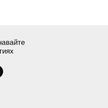
навайте
тиях