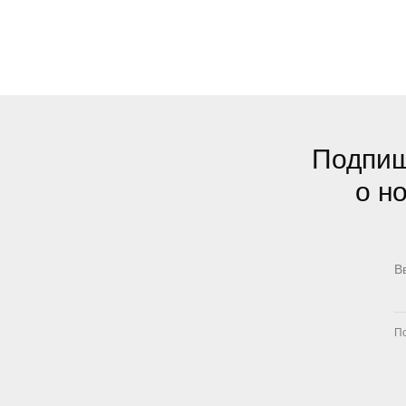
Подпиш
о н
По