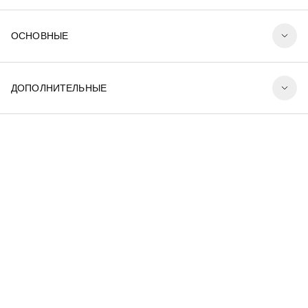
ОСНОВНЫЕ
ДОПОЛНИТЕЛЬНЫЕ
Коллекция ЛИЛИТ является квинтэссенцией
минималистичного стиля. Арматура светильников,
выполненная из высококачественного металла, имеет
граненую форму, что придает светильникам
дополнительную изюминку. Особый шарм моделям
добавляет золотистое обрамление источника света,
усиливающее световой эффект.Серия насчитывает 7