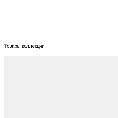
видов светильников, которые идеально сочетаются
друг с другом.
Товары коллекции