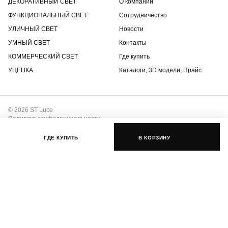
ДЕКОРАТИВНЫЙ СВЕТ
О компании
ФУНКЦИОНАЛЬНЫЙ СВЕТ
Сотрудничество
УЛИЧНЫЙ СВЕТ
Новости
УМНЫЙ СВЕТ
Контакты
КОММЕРЧЕСКИЙ СВЕТ
Где купить
УЦЕНКА
Каталоги, 3D модели, Прайс
© 2026 ST Luce
Политика конфиденциальности
Положение о защите интеллектуальной собственности
ГДЕ КУПИТЬ
В КОРЗИНУ
Разработка сайта –
ДзенДизайн
Нашли артикул с пометкой «Аналог»?
Отличный выбор! Это тот же товар, просто из другой партии с
незначительными изменениями или зачастую товар с
улучшенными характеристиками.