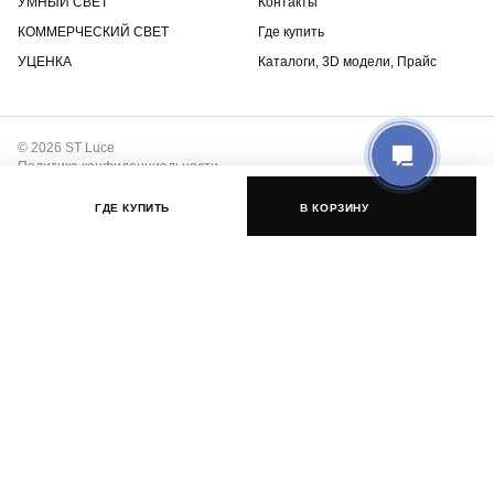
УМНЫЙ СВЕТ
Контакты
КОММЕРЧЕСКИЙ СВЕТ
Где купить
УЦЕНКА
Каталоги, 3D модели, Прайс
© 2026 ST Luce
Политика конфиденциальности
Положение о защите интеллектуальной собственности
ГДЕ КУПИТЬ
В КОРЗИНУ
Разработка сайта –
ДзенДизайн
Нашли артикул с пометкой «Аналог»?
Отличный выбор! Это тот же товар, просто из другой партии с
незначительными изменениями или зачастую товар с
улучшенными характеристиками.
Шинопровод ST021.429.00H SKYLINE 220V предназначен для
встраиваемого монтажа в гипсокартон толщиной 12мм. Длина
шинопровода 2 м.
От базового артикула отличается цветом жил