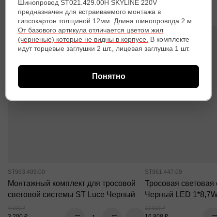
Шинопровод ST021.429.00H SKYLINE 220V
Товары коллекции
предназначен для встраиваемого монтажа в
гипсокартон толщиной 12мм. Длина шинопровода 2 м.
От базового артикула отличается цветом жил
(черненые) которые не видны в корпусе.
В комплекте
идут торцевые заглушки 2 шт., лицевая заглушка 1 шт.
Понятно
ST963.409.00
ST961.447.09
Монтажный комплект для тросовой
Тросовая световая 
световой системы ST Luce Черный
Черный LED 1*8,7
4 000 ₽
21 010 ₽
3 200 ₽
16 808 ₽