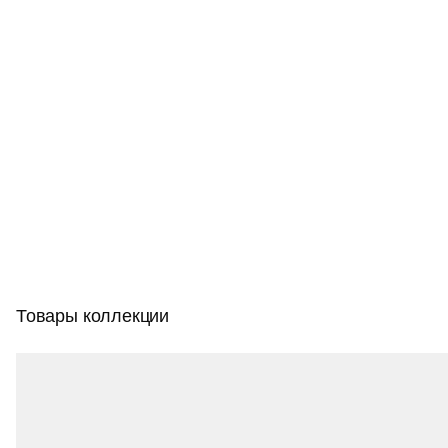
Коллекция Minare имеет богатый выбор по цвету и
размеру. Эти подсветки для картин подойдут для
современного интерьера. Светильники из металла,
источник света — LED.
Товары коллекции