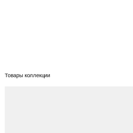
3000К, что при включении дополнительно
демонстрирует неоднородность и фактуру природного
материала. В светильниках установлены
высококачественные драйвера EAGLERISE,
гарантирующие долговременное использование.
Товары коллекции