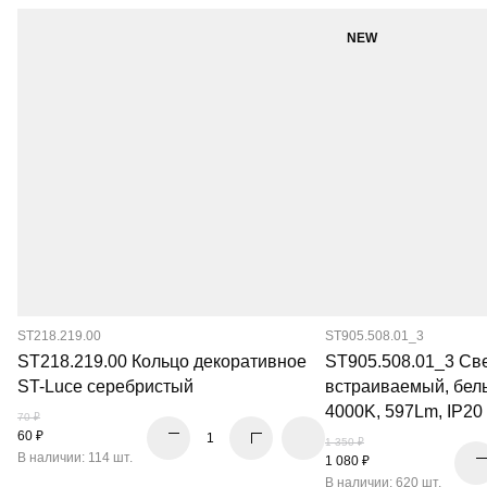
NEW
ST218.219.00
ST905.508.01_3
ST218.219.00 Кольцо декоративное
ST905.508.01_3 Св
ST-Luce серебристый
встраиваемый, бел
4000K, 597Lm, IP20
70 ₽
60 ₽
1 350 ₽
В наличии: 114 шт.
1 080 ₽
В наличии: 620 шт.