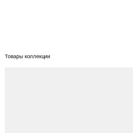
веранд и беседок), так и для задач ландшафтного
освещения (освещение тротуаров, дорожек, аллей,
садово-парковых локаций и прилегающих территорий).
Товары коллекции