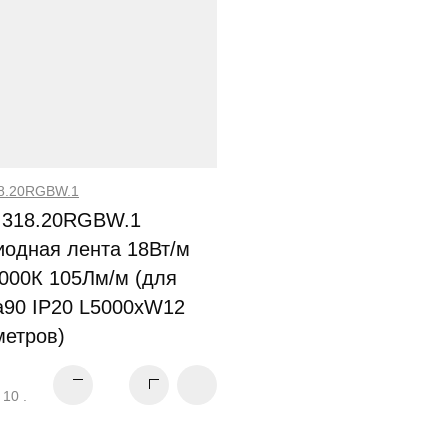
8.20RGBW.1
.318.20RGBW.1
иодная лента 18Вт/м
3000К 105Лм/м (для
a90 IP20 L5000xW12
метров)
М
 10 .