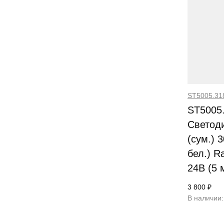
ST5005.31
ST5005
Светод
(сум.) 
бел.) R
24В (5 
3 800 ₽
В наличии: