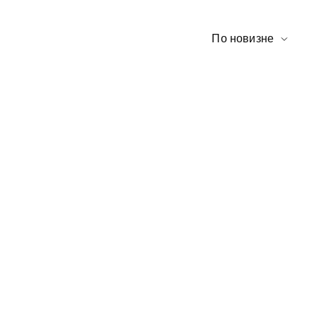
По новизне
NEW