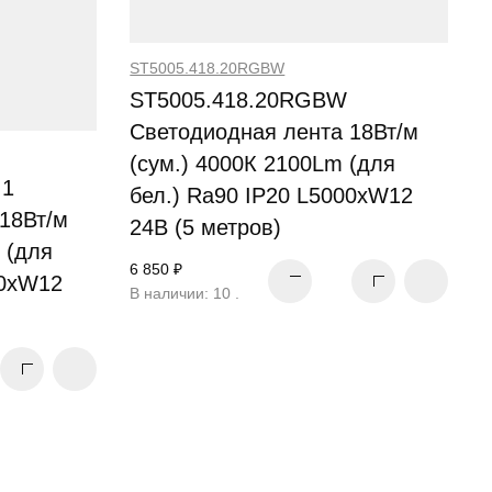
ST5005.418.20RGBW
ST5005.418.20RGBW
Светодиодная лента 18Вт/м
(сум.) 4000К 2100Lm (для
.1
бел.) Ra90 IP20 L5000xW12
18Вт/м
24В (5 метров)
 (для
6 850 ₽
00xW12
В наличии: 10 .