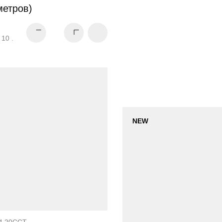
метров)
 10 .
NEW