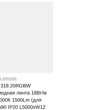
18.20RGBW
.318.20RGBW
иодная лента 18Вт/м
3000К 1500Lm (для
a90 IP20 L5000xW12