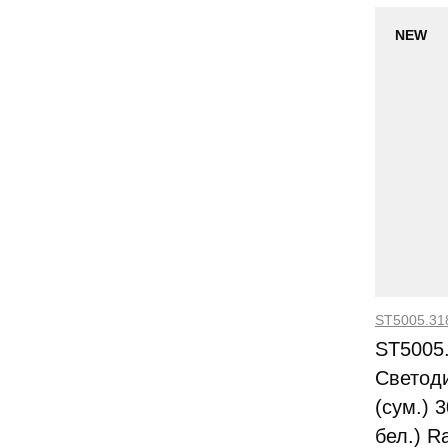
NEW
ST5005.3
ST5005
Светод
(сум.) 
бел.) R