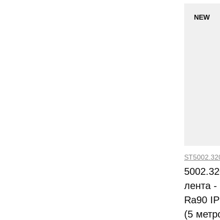
NEW
ST5002.32
5002.3
лента -
Ra90 I
(5 метр