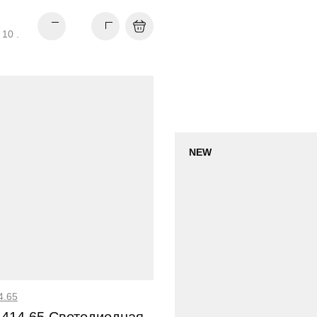
 10 .
NEW
4.65