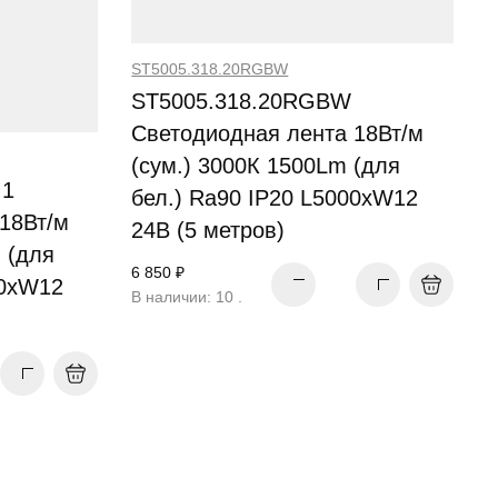
ST5005.318.20RGBW
ST5005.318.20RGBW
Светодиодная лента 18Вт/м
(сум.) 3000К 1500Lm (для
.1
бел.) Ra90 IP20 L5000xW12
18Вт/м
24В (5 метров)
 (для
6 850 ₽
00xW12
В наличии: 10 .