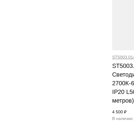
ST5003.01
ST5003
Светод
2700К-
IP20 L5
метров)
4 500 ₽
В наличии: