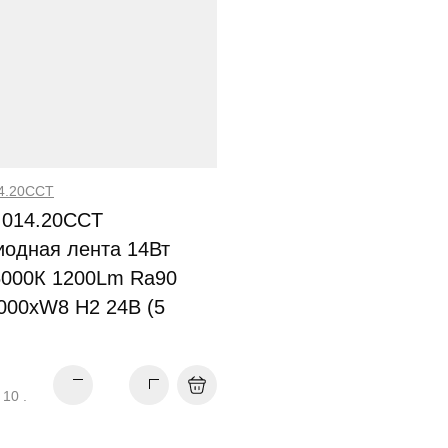
4.20CCT
.014.20CCT
иодная лента 14Вт
6000К 1200Lm Ra90
000xW8 H2 24В (5
М
 10 .