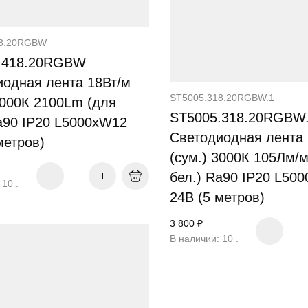
18.20RGBW
.418.20RGBW
иодная лента 18Вт/м
ST5005.318.20RGBW.1
4000К 2100Lm (для
ST5005.318.20RGBW
a90 IP20 L5000xW12
Светодиодная лента 
метров)
(сум.) 3000К 105Лм/м
бел.) Ra90 IP20 L50
 10 .
24В (5 метров)
3 800 ₽
В наличии: 10 .