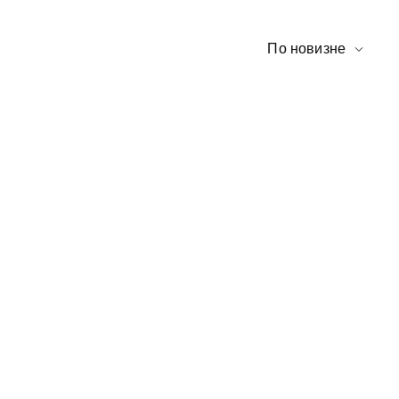
По новизне
NEW