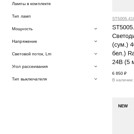
Лампы в комплекте
Тип ламп
ST5005.4
ST5005
Мощность
Светод
Напряжение
(сум.) 
бел.) R
Световой поток, Lm
24В (5 
Угол рассеивания
6 850 ₽
Тип выключателя
В наличии:
NEW