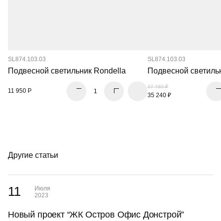
SL874.103.03
SL874.103.03
Подвесной светильник Rondella
Подвесной светиль
37 780 ₽
11 950 Р
35 240 ₽
Другие статьи
11
Июля
2023
Новый проект “ЖК Остров Офис Донстрой”