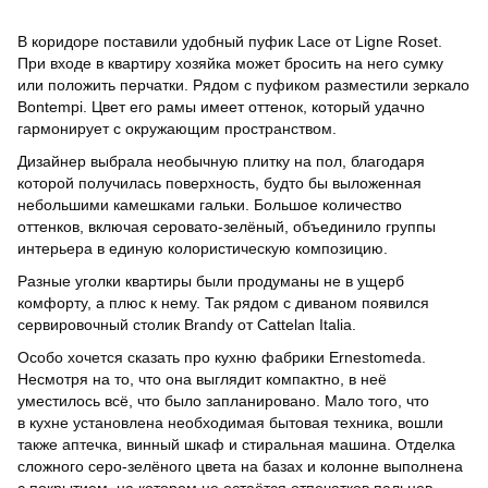
В коридоре поставили удобный пуфик Lace от Ligne Roset.
При входе в квартиру хозяйка может бросить на него сумку
или положить перчатки. Рядом с пуфиком разместили зеркало
Bontempi. Цвет его рамы имеет оттенок, который удачно
гармонирует с окружающим пространством.
Дизайнер выбрала необычную плитку на пол, благодаря
которой получилась поверхность, будто бы выложенная
небольшими камешками гальки. Большое количество
оттенков, включая серовато-зелёный, объединило группы
интерьера в единую колористическую композицию.
Разные уголки квартиры были продуманы не в ущерб
комфорту, а плюс к нему. Так рядом с диваном появился
сервировочный столик Brandy от Cattelan Italia.
Особо хочется сказать про кухню фабрики Ernestomeda.
Несмотря на то, что она выглядит компактно, в неё
уместилось всё, что было запланировано. Мало того, что
в кухне установлена необходимая бытовая техника, вошли
также аптечка, винный шкаф и стиральная машина. Отделка
сложного серо-зелёного цвета на базах и колонне выполнена
с покрытием, на котором не остаётся отпечатков пальцев.