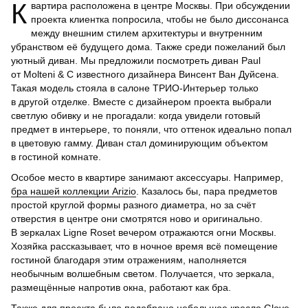
Квартира расположена в центре Москвы. При обсуждении
проекта клиентка попросила, чтобы не было диссонанса
между внешним стилем архитектуры и внутренним
убранством её будущего дома. Также среди пожеланий был
уютный диван. Мы предложили посмотреть диван Paul
от Molteni & C известного дизайнера Винсент Ван Дуйсена.
Такая модель стояла в салоне ТРИО-Интерьер только
в другой отделке. Вместе с дизайнером проекта выбрали
светлую обивку и не прогадали: когда увидели готовый
предмет в интерьере, то поняли, что оттенок идеально попал
в цветовую гамму. Диван стал доминирующим объектом
в гостиной комнате.
Особое место в квартире занимают аксессуары. Например,
бра нашей коллекции Arizio
. Казалось бы, пара предметов
простой круглой формы разного диаметра, но за счёт
отверстия в центре они смотрятся ново и оригинально.
В зеркалах Ligne Roset вечером отражаются огни Москвы.
Хозяйка рассказывает, что в ночное время всё помещение
гостиной благодаря этим отражениям, наполняется
необычным волшебным светом. Получается, что зеркала,
размещённые напротив окна, работают как бра.