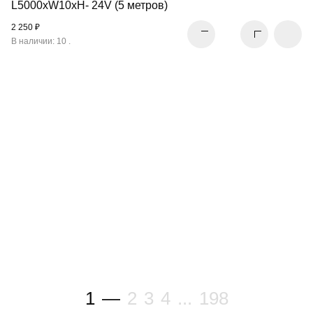
L5000xW10xH- 24V (5 метров)
2 250 ₽
В наличии: 10 .
СВЕТОДИОДНАЯ
ЛЕНТА
ПЕРЕЙТИ В РАЗДЕЛ
1
—
2
3
4
...
198